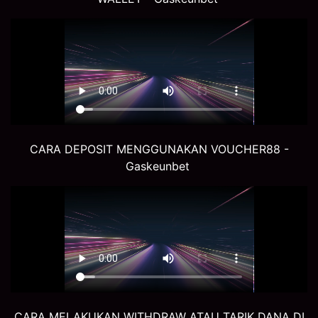
CARA DEPOSIT MENGGUNAKAN VOUCHER88 -
Gaskeunbet
CARA MELAKUKAN WITHDRAW ATAU TARIK DANA DI