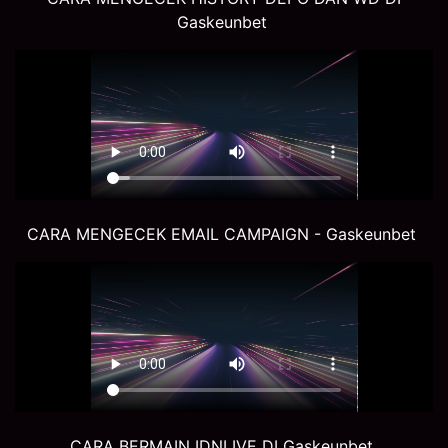
Gaskeunbet
CARA MENGECEK EMAIL CAMPAIGN - Gaskeunbet
CARA BERMAIN IDNLIVE DI Gaskeunbet