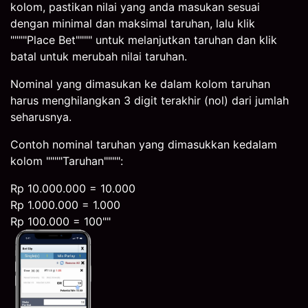
kolom, pastikan nilai yang anda masukan sesuai
dengan minimal dan maksimal taruhan, lalu klik
""""Place Bet"""" untuk melanjutkan taruhan dan klik
batal untuk merubah nilai taruhan.
Nominal yang dimasukan ke dalam kolom taruhan
harus menghilangkan 3 digit terakhir (nol) dari jumlah
seharusnya.
Contoh nominal taruhan yang dimasukkan kedalam
kolom """"Taruhan"""":
Rp 10.000.000 = 10.000
Rp 1.000.000 = 1.000
Rp 100.000 = 100""