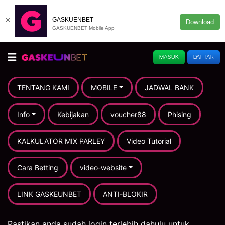
×
GASKUENBET
Download
GASKUENBET Mobile App
MASUK
DAFTAR
TENTANG KAMI
MOBILE
JADWAL BANK
Info
Kebijakan
voucher88
Phising
KALKULATOR MIX PARLEY
Video Tutorial
Cara Betting
video-website
LINK GASKEUNBET
ANTI-BLOKIR
Pastikan anda sudah login terlebih dahulu untuk