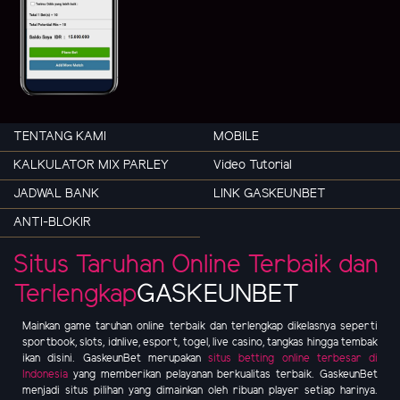
TENTANG KAMI
MOBILE
KALKULATOR MIX PARLEY
Video Tutorial
JADWAL BANK
LINK GASKEUNBET
ANTI-BLOKIR
Situs Taruhan Online Terbaik dan
Terlengkap
GASKEUNBET
Mainkan game taruhan online terbaik dan terlengkap dikelasnya seperti
sportbook, slots, idnlive, esport, togel, live casino, tangkas hingga tembak
ikan disini. GaskeunBet merupakan
situs betting online terbesar di
Indonesia
yang memberikan pelayanan berkualitas terbaik. GaskeunBet
menjadi situs pilihan yang dimainkan oleh ribuan player setiap harinya.