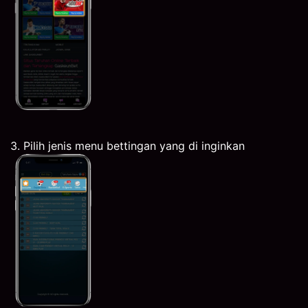
3. Pilih jenis menu bettingan yang di inginkan