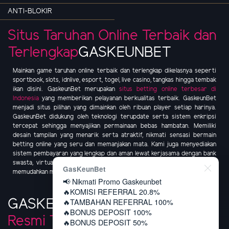
ANTI-BLOKIR
Situs Taruhan Online Terbaik dan
Terlengkap
GASKEUNBET
Mainkan game taruhan online terbaik dan terlengkap dikelasnya seperti
sportbook, slots, idnlive, esport, togel, live casino, tangkas hingga tembak
ikan disini. GaskeunBet merupakan
situs betting online terbesar di
Indonesia
yang memberikan pelayanan berkualitas terbaik. GaskeunBet
menjadi situs pilihan yang dimainkan oleh ribuan player setiap harinya.
GaskeunBet didukung oleh teknologi terupdate serta sistem enkripsi
tercepat sehingga menyajikan permainaan bebas hambatan. Memiliki
desain tampilan yang menarik serta atraktif, nikmati sensasi bermain
betting online yang seru dan memanjakan mata. Kami juga menyediakan
sistem pembayaran yang lengkap dan aman lewat kerjasama dengan bank
swasta, virtual account hingga e -wallet terpopuler di Indonesia yang
GasKeunBet
memudahkan member bertransaksi withdraw atau deposit.
📢 Nikmati Promo Gaskeunbet
🔥KOMISI REFERRAL 20.8%
GASKEUNBET
Betting Online
🔥TAMBAHAN REFERRAL 100%
🔥BONUS DEPOSIT 100%
Resmi Terpercaya
🔥BONUS DEPOSIT 50%