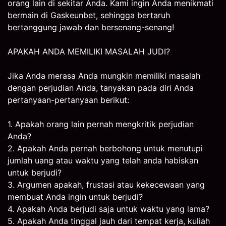
orang lain di sekitar Anda. Kami ingin Anda menikmati
bermain di Gaskeunbet, sehingga bertaruh
bertanggung jawab dan bersenang-senang!
APAKAH ANDA MEMILIKI MASALAH JUDI?
Jika Anda merasa Anda mungkin memiliki masalah
dengan perjudian Anda, tanyakan pada diri Anda
pertanyaan-pertanyaan berikut:
1. Apakah orang lain pernah mengkritik perjudian
Anda?
2. Apakah Anda pernah berbohong untuk menutupi
jumlah uang atau waktu yang telah anda habiskan
untuk berjudi?
3. Argumen apakah, frustasi atau kekecewaan yang
membuat Anda ingin untuk berjudi?
4. Apakah Anda berjudi saja untuk waktu yang lama?
5. Apakah Anda tinggal jauh dari tempat kerja, kuliah