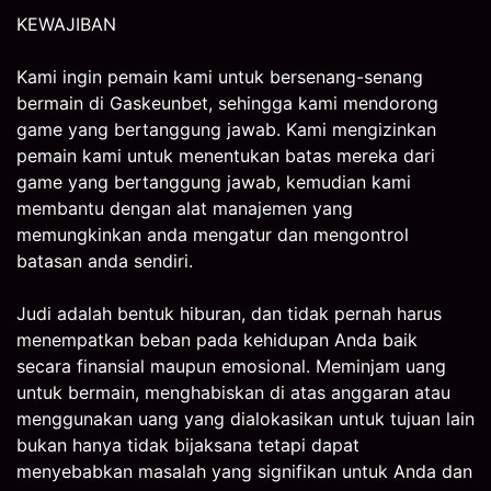
KEWAJIBAN
Kami ingin pemain kami untuk bersenang-senang
bermain di Gaskeunbet, sehingga kami mendorong
game yang bertanggung jawab. Kami mengizinkan
pemain kami untuk menentukan batas mereka dari
game yang bertanggung jawab, kemudian kami
membantu dengan alat manajemen yang
memungkinkan anda mengatur dan mengontrol
batasan anda sendiri.
Judi adalah bentuk hiburan, dan tidak pernah harus
menempatkan beban pada kehidupan Anda baik
secara finansial maupun emosional. Meminjam uang
untuk bermain, menghabiskan di atas anggaran atau
menggunakan uang yang dialokasikan untuk tujuan lain
bukan hanya tidak bijaksana tetapi dapat
menyebabkan masalah yang signifikan untuk Anda dan